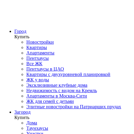
Город
Купить
Новостройки
Квартиры
Апартаменты
Пентхаусы
Все ЖК
Пентхаусы в ЦАО
Квартиры с двухуровневой планировкой
ЖК у воды
Эксклюзивные клубные дома
Недвижимость с видом на Кремль
Апартаменты в Москва-Сити
ЖК для семей с детьми
Элитные новостройки на Патриарших прудах
Загород
Купить
Дома
Таунхаусы
Участки