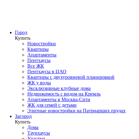
Город
Купить
Новостройки
Квартиры
Апартаменты
Пентхаусы
Все ЖК
Пентхаусы в ЦАО
Квартиры с двухуровневой планировкой
ЖК у воды
Эксклюзивные клубные дома
Недвижимость с видом на Кремль
Апартаменты в Москва-Сити
ЖК для семей с детьми
Элитные новостройки на Патриарших прудах
Загород
Купить
Дома
Таунхаусы
Участки