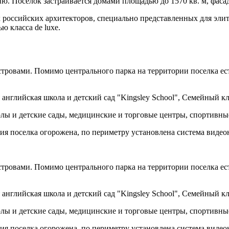
. Поселок застраивается домами площадью до 1570 кв. м, фаса
 российских архитекторов, специально представленных для эли
 класса de luxe.
стровами. Помимо центрального парка на территории поселка ес
глийская школа и детский сад "Kingsley School", Семейный клуб
олы и детские сады, медицинские и торговые центры, спортивны
рия поселка огорожена, по периметру установлена система виде
стровами. Помимо центрального парка на территории поселка ес
глийская школа и детский сад "Kingsley School", Семейный клуб
олы и детские сады, медицинские и торговые центры, спортивны
рия поселка огорожена, по периметру установлена система виде