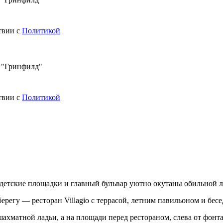
твии с
Политикой
в "Гринфилд"
твии с
Политикой
 детские площадки и главный бульвар уютно окутаны обильной л
ерегу — ресторан Villagio c террасой, летним павильоном и бесе
ахматной ладьи, а на площади перед рестораном, слева от фонт