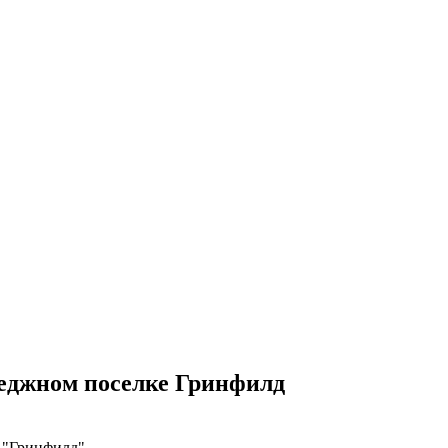
еджном поселке Гринфилд
в "Гринфилд"