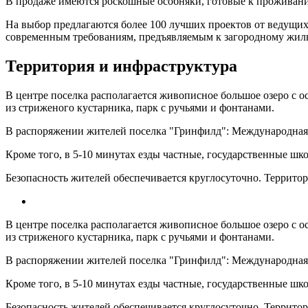
В продаже имеются роскошные особняки, готовые к проживанию
На выбор предлагаются более 100 лучших проектов от ведущих
современным требованиям, предъявляемым к загородному жилью
Территория и инфраструктура
В центре поселка располагается живописное большое озеро с о
из стриженого кустарника, парк с ручьями и фонтанами.
В распоряжении жителей поселка "Гринфилд": Международная ан
Кроме того, в 5-10 минутах езды частные, государственные шк
Безопасность жителей обеспечивается круглосуточно. Террито
В центре поселка располагается живописное большое озеро с о
из стриженого кустарника, парк с ручьями и фонтанами.
В распоряжении жителей поселка "Гринфилд": Международная ан
Кроме того, в 5-10 минутах езды частные, государственные шк
Безопасность жителей обеспечивается круглосуточно. Террито