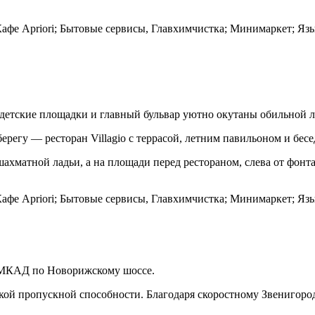
фе Apriori; Бытовые сервисы, Главхимчистка; Минимаркет; Язык
 детские площадки и главный бульвар уютно окутаны обильной л
ерегу — ресторан Villagio c террасой, летним павильоном и бесе
ахматной ладьи, а на площади перед рестораном, слева от фонт
фе Apriori; Бытовые сервисы, Главхимчистка; Минимаркет; Язык
т МКАД по Новорижскому шоссе.
кой пропускной способности. Благодаря скоростному Звенигоро