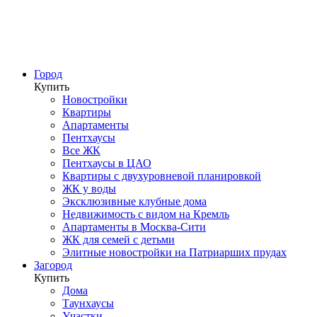
Город
Купить
Новостройки
Квартиры
Апартаменты
Пентхаусы
Все ЖК
Пентхаусы в ЦАО
Квартиры с двухуровневой планировкой
ЖК у воды
Эксклюзивные клубные дома
Недвижимость с видом на Кремль
Апартаменты в Москва-Сити
ЖК для семей с детьми
Элитные новостройки на Патриарших прудах
Загород
Купить
Дома
Таунхаусы
Участки