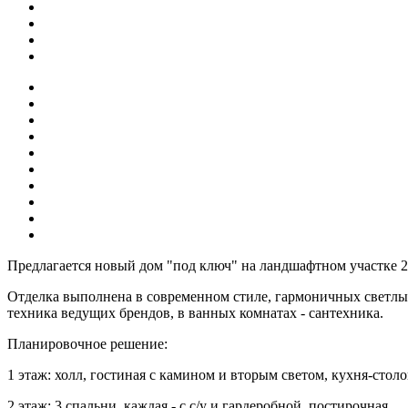
Предлагается новый дом "под ключ" на ландшафтном участке 2
Отделка выполнена в современном стиле, гармоничных светлых
техника ведущих брендов, в ванных комнатах - сантехника.
Планировочное решение:
1 этаж: холл, гостиная с камином и вторым светом, кухня-столова
2 этаж: 3 спальни, каждая - с с/у и гардеробной, постирочная.