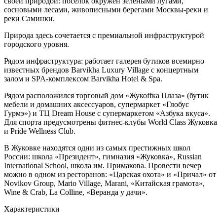
своей природой: поселок окружен зелеными лугами,
сосновыми лесами, живописными берегами Москвы-реки и
реки Саминки.
Природа здесь сочетается с премиальной инфраструктурой
городского уровня.
Рядом инфраструктура: работает галерея бутиков всемирно
известных брендов Barvikha Luxury Village с концертным
залом и SPA-комплексом Barvikha Hotel & Spa.
Рядом расположился торговый дом «Жукоffка Плаза» (бутик
мебели и домашних аксессуаров, супермаркет «Глобус
Гурмэ») и ТЦ Dream House с супермаркетом «Азбука вкуса».
Для спорта предусмотрены фитнес-клубы World Class Жуковка
и Pride Wellness Club.
В Жуковке находятся одни из самых престижных школ
России: школа «Президент», гимназия «Жуковка», Russian
International School, школа им. Примакова. Провести вечер
можно в одном из ресторанов: «Царская охота» и «Причал» от
Novikov Group, Mario Village, Marani, «Китайская грамота»,
Wine & Crab, La Colline, «Веранда у дачи».
Характеристики