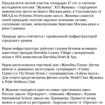
Предлагается лесной участок площадью 47 сот. в элитном
коттеджном поселке "Жуковка". КП Жуковка - стародачное
живописное место на берегу Москвы-реки, в 9 километрах от
МКАД по Рублево-Успенскому шоссе. Жуковка славится
своей природой: поселок окружен зелеными лугами,
сосновыми лесами, живописными берегами Москвы-реки и
реки Саминки.
Природа здесь сочетается с премиальной инфраструктурой
городского уровня.
Рядом инфраструктура: работает галерея бутиков всемирно
известных брендов Barvikha Luxury Village с концертным
залом и SPA-комплексом Barvikha Hotel & Spa.
Рядом расположился торговый дом «Жукоffка Плаза» (бутик
мебели и домашних аксессуаров, супермаркет «Глобус
Гурмэ») и ТЦ Dream House с супермаркетом «Азбука вкуса».
Для спорта предусмотрены фитнес-клубы World Class Жуковка
и Pride Wellness Club.
В Жуковке находятся одни из самых престижных школ
России: школа «Президент», гимназия «Жуковка», Russian
International School, школа им. Примакова. Провести вечер
можно в одном из ресторанов: «Царская охота» и «Причал» от