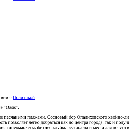
твии с
Политикой
е "Oasis".
 песчаными пляжами. Сосновый бор Опалиховского хвойно-лист
ть позволяет легко добраться как до центра города, так и пол
, гипермаркеты, фитнес-клубы, рестораны и места для досуга в