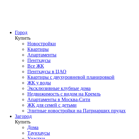
Город
Купить
Новостройки
Квартиры
Апартаменты
Пентхаусы
Все ЖК
Пентхаусы в ЦАО
Квартиры с двухуровневой планировкой
ЖК у воды
Эксклюзивные клубные дома
Недвижимость с видом на Кремль
Апартаменты в Москва-Сити
ЖК для семей с детьми
Элитные новостройки на Патриарших прудах
Загород
Купить
Дома
Таунхаусы
Участки