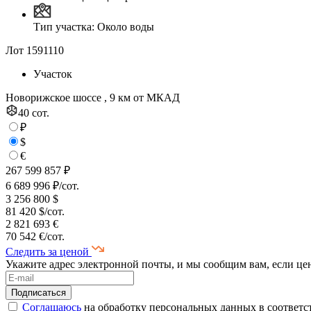
Тип участка: Около воды
Лот 1591110
Участок
Новорижское шоссе , 9 км от МКАД
40 сот.
₽
$
€
267 599 857 ₽
6 689 996 ₽/сот.
3 256 800 $
81 420 $/сот.
2 821 693 €
70 542 €/сот.
Следить за ценой
Укажите адрес электронной почты, и мы сообщим вам, если це
Соглашаюсь
на обработку персональных данных в соответс