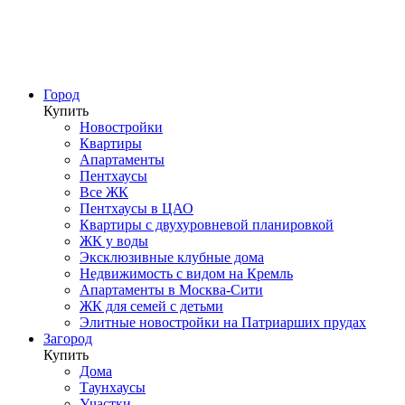
Город
Купить
Новостройки
Квартиры
Апартаменты
Пентхаусы
Все ЖК
Пентхаусы в ЦАО
Квартиры с двухуровневой планировкой
ЖК у воды
Эксклюзивные клубные дома
Недвижимость с видом на Кремль
Апартаменты в Москва-Сити
ЖК для семей с детьми
Элитные новостройки на Патриарших прудах
Загород
Купить
Дома
Таунхаусы
Участки