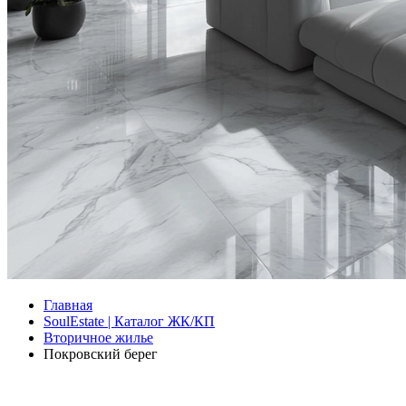
Главная
SoulEstate | Каталог ЖК/КП
Вторичное жилье
Покровский берег