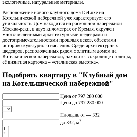
экологичные, натуральные материалы.
Расположение нового клубного дома DeLuxe на
Котельнической набережной уже характеризует его
уникальность. Дом находится на роскошной набережной
Москва-реки, в двух километрах от Кремля, окружен
многочисленными архитектурными шедеврами и
достопримечательностями прошлых веков, объектами
историко-культурного наследия. Среди архитектурных
шедевров, расположенных рядом с элитным домом на
Котельнической набережной, находится сокровище столицы,
её визитная карточка – «сталинская высотка»,
Подобрать квартиру в "Клубный дом
на Котельнической набережной"
Цена от
797 280 000
Цена до
797 280 000
Площадь от —
332
2
до
332
, м