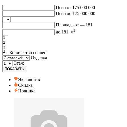
Цена от
175 000 000
Цена до
175 000 000
Площадь от —
181
2
до
181
, м
Количество спален
Отделка
Этаж
ПОКАЗАТЬ
Эксклюзив
Скидка
Новинка