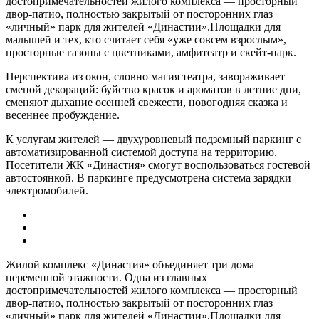
достопримечательностей жилого комплекса — просторный
двор-патио, полностью закрытый от посторонних глаз
«личный» парк для жителей «Династии».Площадки для
малышей и тех, кто считает себя «уже совсем взрослым»,
просторные газоны с цветниками, амфитеатр и скейт-парк.
Перспектива из окон, словно магия театра, завораживает
сменой декораций: буйство красок и ароматов в летние дни,
сменяют дыхание осенней свежести, новогодняя сказка и
весеннее пробуждение.
К услугам жителей — двухуровневый подземный паркинг с
автоматизированной системой доступа на территорию.
Посетители ЖК «Династия» смогут воспользоваться гостевой
автостоянкой. В паркинге предусмотрена система зарядки
электромобилей.
Жилой комплекс «Династия» объединяет три дома
переменной этажности. Одна из главных
достопримечательностей жилого комплекса — просторный
двор-патио, полностью закрытый от посторонних глаз
«личный» парк для жителей «Династии».Площадки для