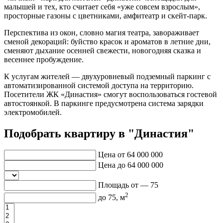
малышей и тех, кто считает себя «уже совсем взрослым»,
просторные газоны с цветниками, амфитеатр и скейт-парк.
Перспектива из окон, словно магия театра, завораживает
сменой декораций: буйство красок и ароматов в летние дни,
сменяют дыхание осенней свежести, новогодняя сказка и
весеннее пробуждение.
К услугам жителей — двухуровневый подземный паркинг с
автоматизированной системой доступа на территорию.
Посетители ЖК «Династия» смогут воспользоваться гостевой
автостоянкой. В паркинге предусмотрена система зарядки
электромобилей.
Подобрать квартиру в "Династия"
Цена от
64 000 000
Цена до
64 000 000
Площадь от —
75
2
до
75
, м