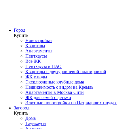
Город
Купить
Новостройки
Квартиры
Апартаменты
Пентхаусы
Все ЖК
Пентхаусы в ЦАО
Квартиры с двухуровневой планировкой
ЖК у воды
Эксклюзивные клубные дома
Недвижимость с видом на Кремль
Апартаменты в Москва-Сити
ЖК для семей с детьми
Элитные новостройки на Патриарших прудах
Загород
Купить
Дома
Таунхаусы
Участки