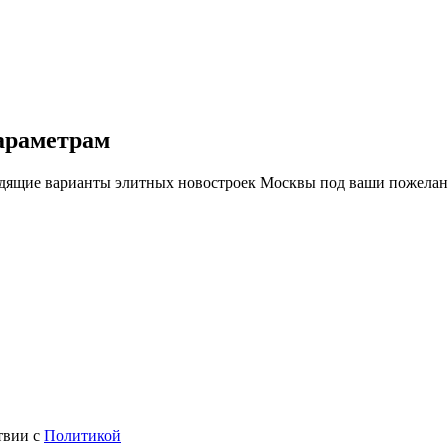
араметрам
дходящие варианты элитных новостроек Москвы под ваши пожела
твии с
Политикой