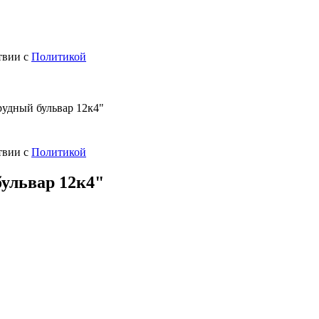
твии с
Политикой
рудный бульвар 12к4"
твии с
Политикой
ульвар 12к4"