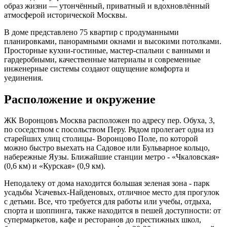
образ жизни — утончённый, приватный и вдохновлённый
атмосферой исторической Москвы.
В доме представлено 75 квартир с продуманными
планировками, панорамными окнами и высокими потолками.
Просторные кухни-гостиные, мастер-спальни с ванными и
гардеробными, качественные материалы и современные
инженерные системы создают ощущение комфорта и
уединения.
Расположение и окружение
ЖК Воронцовъ Москва расположен по адресу пер. Обуха, 3,
по соседством с посольством Перу. Рядом пролегает одна из
старейших улиц столицы- Воронцово Поле, по которой
можно быстро выехать на Садовое или Бульварное кольцо,
набережные Яузы. Ближайшие станции метро - «Чкаловская»
(0,6 км) и «Курская» (0,9 км).
Неподалеку от дома находится большая зеленая зона - парк
усадьбы Усачевых-Найденовых, отличное место для прогулок
с детьми. Все, что требуется для работы или учебы, отдыха,
спорта и шоппинга, также находится в пешей доступности: от
супермаркетов, кафе и ресторанов до престижных школ,