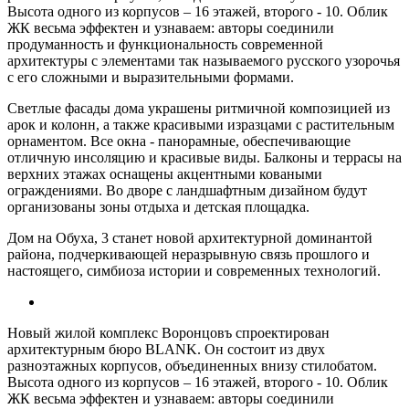
Высота одного из корпусов – 16 этажей, второго - 10. Облик
ЖК весьма эффектен и узнаваем: авторы соединили
продуманность и функциональность современной
архитектуры с элементами так называемого русского узорочья
с его сложными и выразительными формами.
Светлые фасады дома украшены ритмичной композицией из
арок и колонн, а также красивыми изразцами с растительным
орнаментом. Все окна - панорамные, обеспечивающие
отличную инсоляцию и красивые виды. Балконы и террасы на
верхних этажах оснащены акцентными коваными
ограждениями. Во дворе с ландшафтным дизайном будут
организованы зоны отдыха и детская площадка.
Дом на Обуха, 3 станет новой архитектурной доминантой
района, подчеркивающей неразрывную связь прошлого и
настоящего, симбиоза истории и современных технологий.
Новый жилой комплекс Воронцовъ спроектирован
архитектурным бюро BLANK. Он состоит из двух
разноэтажных корпусов, объединенных внизу стилобатом.
Высота одного из корпусов – 16 этажей, второго - 10. Облик
ЖК весьма эффектен и узнаваем: авторы соединили