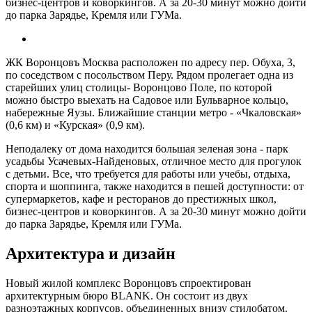
бизнес-центров и коворкингов. А за 20-30 минут можно дойти
до парка Зарядье, Кремля или ГУМа.
ЖК Воронцовъ Москва расположен по адресу пер. Обуха, 3,
по соседством с посольством Перу. Рядом пролегает одна из
старейших улиц столицы- Воронцово Поле, по которой
можно быстро выехать на Садовое или Бульварное кольцо,
набережные Яузы. Ближайшие станции метро - «Чкаловская»
(0,6 км) и «Курская» (0,9 км).
Неподалеку от дома находится большая зеленая зона - парк
усадьбы Усачевых-Найденовых, отличное место для прогулок
с детьми. Все, что требуется для работы или учебы, отдыха,
спорта и шоппинга, также находится в пешей доступности: от
супермаркетов, кафе и ресторанов до престижных школ,
бизнес-центров и коворкингов. А за 20-30 минут можно дойти
до парка Зарядье, Кремля или ГУМа.
Архитектура и дизайн
Новый жилой комплекс Воронцовъ спроектирован
архитектурным бюро BLANK. Он состоит из двух
разноэтажных корпусов, объединенных внизу стилобатом.