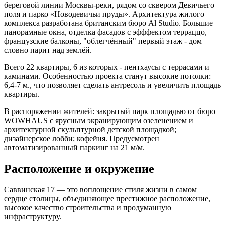
береговой линии Москвы-реки, рядом со сквером Девичьего
поля и парко «Новодевичьи пруды». Архитектура жилого
комплекса разработана британским бюро Al Studio. Большие
панорамные окна, отделка фасадов с эфффектом терраццо,
французские балконы, "облегчённый" первый этаж - дом
словно парит над землёй.
Всего 22 квартиры, 6 из которых - пентхаусы с террасами и
каминами. Особенностью проекта станут высокие потолки:
6,4-7 м., что позволяет сделать антресоль и увеличить площадь
квартиры.
В распоряжении жителей: закрытый парк площадью от бюро
WOWHAUS с ярусным экранирующим озеленением и
архитектурной скульптурной детской площадкой;
дизайнерское лобби; кофейня. Предусмотрен
автоматизированный паркинг на 21 м/м.
Расположение и окружение
Саввинская 17 — это воплощение стиля жизни в самом
сердце столицы, объединяющее престижное расположение,
высокое качество строительства и продуманную
инфраструктуру.