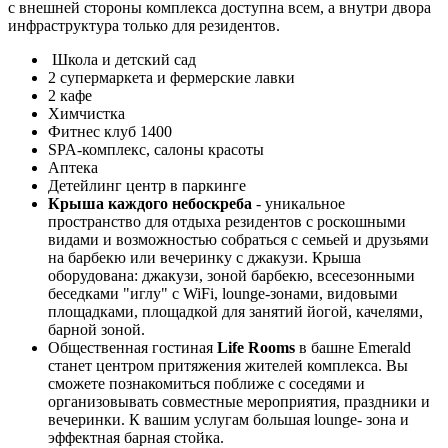
с внешней стороны комплекса доступна всем, а внутри двора
инфраструктура только для резидентов.
Школа и детский сад
2 супермаркета и фермерские лавки
2 кафе
Химчистка
Фитнес клуб 1400
SPA-комплекс, салоны красоты
Аптека
Детейлинг центр в паркинге
Крыша каждого небоскреба
- уникальное
пространство для отдыха резидентов с роскошными
видами и возможностью собраться с семьей и друзьями
на барбекю или вечеринку с джакузи. Крыша
оборудована: джакузи, зоной барбекю, всесезонными
беседками "иглу" с WiFi, lounge-зонами, видовыми
площадками, площадкой для занятий йогой, качелями,
барной зоной.
Общественная гостиная
Life Rooms
в башне Emerald
станет центром притяжения жителей комплекса. Вы
сможете познакомиться поближе с соседями и
организовывать совместные мероприятия, праздники и
вечеринки. К вашим услугам большая lounge- зона и
эффектная барная стойка.