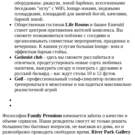
оборудована: джакузи, зоной барбекю, всесезонными
беседками "иглу" с WiFi, lounge-зонами, видовыми
площадками, площадкой для занятий йогой, качелями,
барной зоной.
Общественная гостиная
Life Rooms
в башне Emerald
станет центром притяжения жителей комплекса. Вы
сможете познакомиться поближе с соседями и
организовывать совместные мероприятия, праздники и
вечеринки. К вашим услугам большая lounge- зона и
эффектная барная стойка.
Gedonist club
- здесь вы сможете расслабиться и
отвлечься, продегустировать новые сорта любимых
напитков, выкурить сигару и поиграть с друзьями в
русский бильярд – вас ждут столы 10 и 12 футов.
Golf
- профессиональный гольф-симулятор позволит
тренироваться в межсезонье и насладиться максимально
реалистичной игрой
Философия
Family Premium
начинается заботы о качестве и
объеме сервисов. Наши резиденты смогут не только решить
большинство бытовых вопросов, не выезжая из дома, но и
разнообразно проводить свободное время.
River Park Gallery