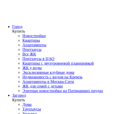
Город
Купить
Новостройки
Квартиры
Апартаменты
Пентхаусы
Все ЖК
Пентхаусы в ЦАО
Квартиры с двухуровневой планировкой
ЖК у воды
Эксклюзивные клубные дома
Недвижимость с видом на Кремль
Апартаменты в Москва-Сити
ЖК для семей с детьми
Элитные новостройки на Патриарших прудах
Загород
Купить
Дома
Таунхаусы
Участки