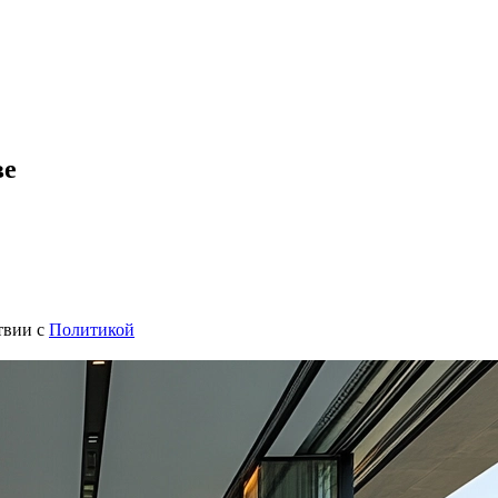
ве
твии с
Политикой