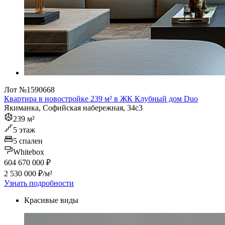
Лот №1590668
Квартира в новостройке 239 м² в ЖК Клубный дом Duo
Якиманка, Софийская набережная, 34с3
239 м²
5 этаж
5 спален
Whitebox
604 670 000 ₽
2 530 000 ₽/м²
Узнать подробности
Красивые виды