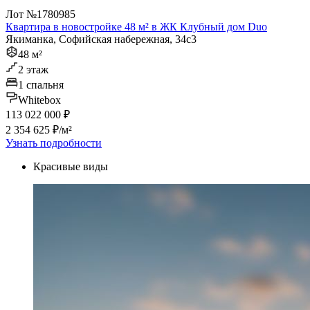
Лот №1780985
Квартира в новостройке 48 м² в ЖК Клубный дом Duo
Якиманка, Софийская набережная, 34с3
48 м²
2 этаж
1 спальня
Whitebox
113 022 000 ₽
2 354 625 ₽/м²
Узнать подробности
Красивые виды