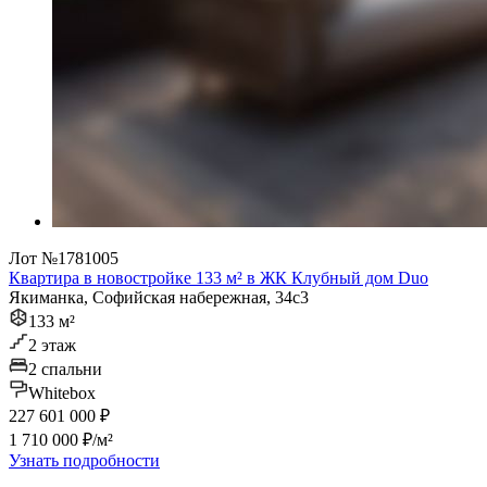
Лот №1781005
Квартира в новостройке 133 м² в ЖК Клубный дом Duo
Якиманка, Софийская набережная, 34с3
133 м²
2 этаж
2 спальни
Whitebox
227 601 000 ₽
1 710 000 ₽/м²
Узнать подробности