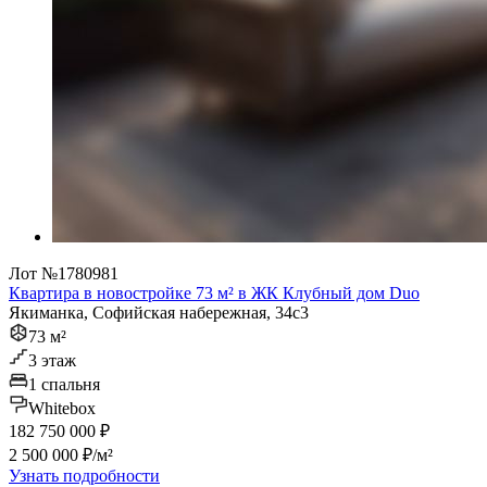
Лот №1780981
Квартира в новостройке 73 м² в ЖК Клубный дом Duo
Якиманка, Софийская набережная, 34с3
73 м²
3 этаж
1 спальня
Whitebox
182 750 000 ₽
2 500 000 ₽/м²
Узнать подробности