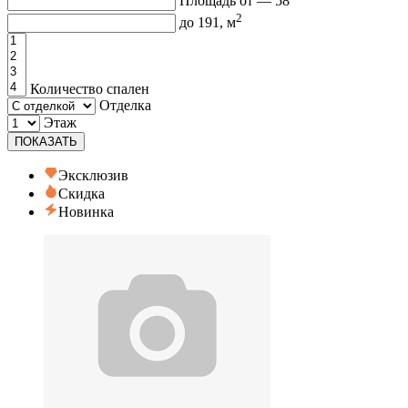
Площадь от —
58
2
до
191
, м
Количество спален
Отделка
Этаж
ПОКАЗАТЬ
Эксклюзив
Скидка
Новинка