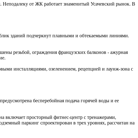
я. Неподалеку от ЖК работает знаменитый Усачевский рынок. В
облик зданий подчеркнут плавными и обтекаемыми линиями.
шены резьбой, ограждения французских балконов - ажурная
ие.
товыми инсталляциями, озеленением, рецепцией и лаунж-зона с
редусмотрена бесперебойная подача горячей воды и ее
на включает просторный фитнес-центр с тренажерами,
Подземный паркинг спроектирован в трех уровнях, рассчитан на