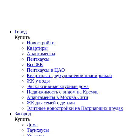
Город
Купить
Новостройки
Квартиры
Апартаменты
Пентхаусы
Все ЖК
Пентхаусы в ЦАО
Квартиры с двухуровневой планировкой
ЖК у воды
Эксклюзивные клубные дома
Недвижимость с видом на Кремль
Апартаменты в Москва-Сити
ЖК для семей с детьми
Элитные новостройки на Патриарших прудах
Загород
Купить
Дома
Таунхаусы
Участки