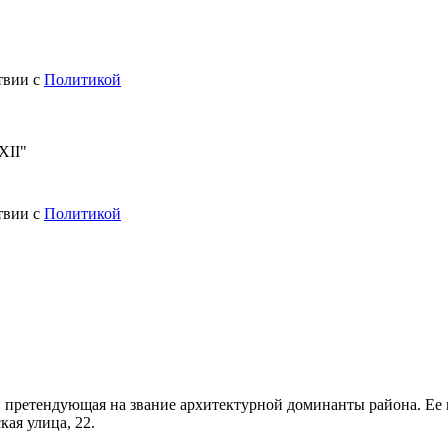
твии с
Политикой
XII"
твии с
Политикой
ах, претендующая на звание архитектурной доминанты района. 
кая улица, 22.