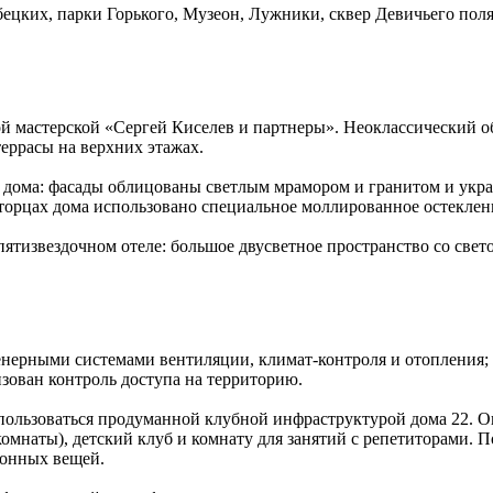
бецких, парки Горького, Музеон, Лужники, сквер Девичьего пол
й мастерской «Сергей Киселев и партнеры». Неоклассический 
еррасы на верхних этажах.
 дома: фасады облицованы светлым мрамором и гранитом и укра
в торцах дома использовано специальное моллированное остеклен
пятизвездочном отеле: большое двусветное пространство со све
рными системами вентиляции, климат-контроля и отопления; п
зован контроль доступа на территорию.
пользоваться продуманной клубной инфраструктурой дома 22. О
комнаты), детский клуб и комнату для занятий с репетиторами. 
езонных вещей.