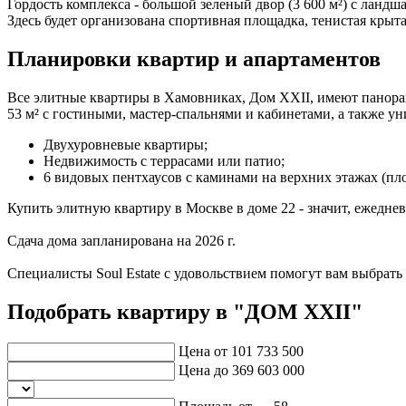
Гордость комплекса - большой зеленый двор (3 600 м²) с ланд
Здесь будет организована спортивная площадка, тенистая крыта
Планировки квартир и апартаментов
Все элитные квартиры в Хамовниках, Дом XXII, имеют панорам
53 м² с гостиными, мастер-спальнями и кабинетами, а также у
Двухуровневые квартиры;
Недвижимость с террасами или патио;
6 видовых пентхаусов с каминами на верхних этажах (пло
Купить элитную квартиру в Москве в доме 22 - значит, ежедн
Сдача дома запланирована на 2026 г.
Специалисты Soul Estate с удовольствием помогут вам выбрат
Подобрать квартиру в "ДОМ XXII"
Цена от
101 733 500
Цена до
369 603 000