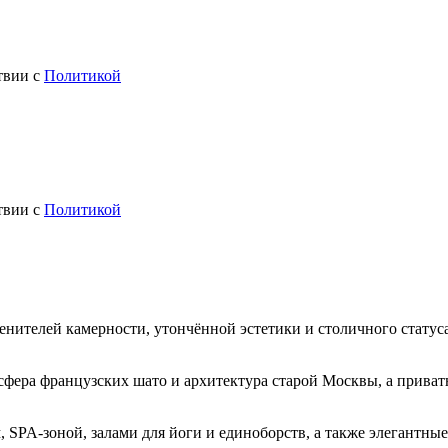
твии с
Политикой
"
твии с
Политикой
ителей камерности, утончённой эстетики и столичного статуса
сфера французских шато и архитектура старой Москвы, а приват
 SPA-зоной, залами для йоги и единоборств, а также элегантны