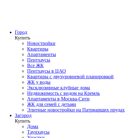
Город
Купить
Новостройки
Квартиры
Апартаменты
Пентхаусы
Все ЖК
Пентхаусы в ЦАО
Квартиры с двухуровневой планировкой
ЖК у воды
Эксклюзивные клубные дома
Недвижимость с видом на Кремль
Апартаменты в Москва-Сити
ЖК для семей с детьми
Элитные новостройки на Патриарших прудах
Загород
Купить
Дома
Таунхаусы
Участки