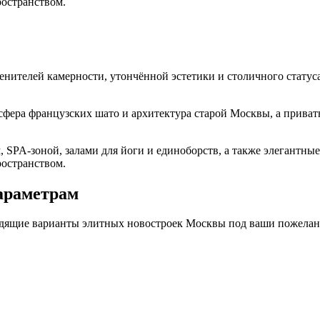
остранством.
ителей камерности, утончённой эстетики и столичного статуса
сфера французских шато и архитектура старой Москвы, а приват
 SPA-зоной, залами для йоги и единоборств, а также элегантны
остранством.
араметрам
дходящие варианты элитных новостроек Москвы под ваши пожела