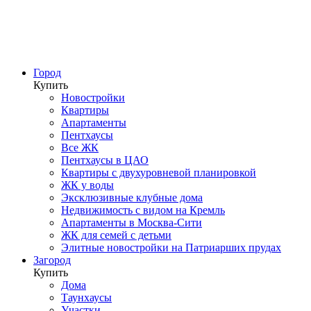
Город
Купить
Новостройки
Квартиры
Апартаменты
Пентхаусы
Все ЖК
Пентхаусы в ЦАО
Квартиры с двухуровневой планировкой
ЖК у воды
Эксклюзивные клубные дома
Недвижимость с видом на Кремль
Апартаменты в Москва-Сити
ЖК для семей с детьми
Элитные новостройки на Патриарших прудах
Загород
Купить
Дома
Таунхаусы
Участки