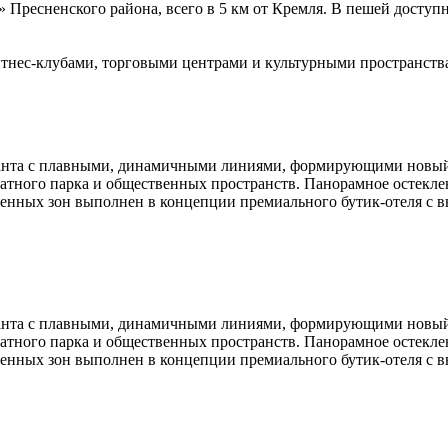
» Пресненского района, всего в 5 км от Кремля. В пешей досту
фитнес-клубами, торговыми центрами и культурными пространств
анта с плавными, динамичными линиями, формирующими новый 
атного парка и общественных пространств. Панорамное остекле
венных зон выполнен в концепции премиального бутик-отеля с 
анта с плавными, динамичными линиями, формирующими новый 
атного парка и общественных пространств. Панорамное остекле
венных зон выполнен в концепции премиального бутик-отеля с 