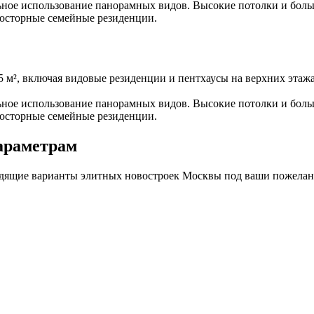
ое использование панорамных видов. Высокие потолки и больш
росторные семейные резиденции.
 м², включая видовые резиденции и пентхаусы на верхних этажа
ое использование панорамных видов. Высокие потолки и больш
росторные семейные резиденции.
араметрам
дходящие варианты элитных новостроек Москвы под ваши пожела