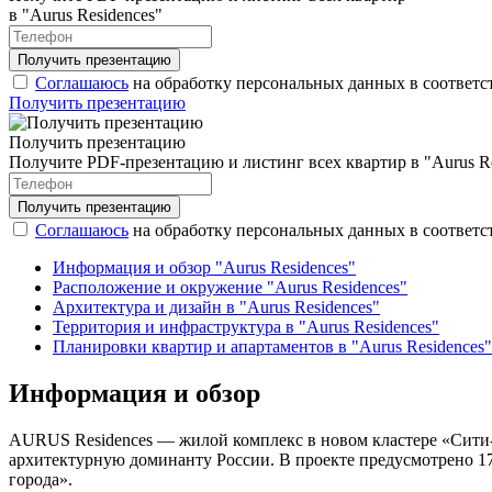
в "Aurus Residences"
Соглашаюсь
на обработку персональных данных в соответс
Получить презентацию
Получить презентацию
Получите PDF-презентацию и листинг всех квартир в "Aurus Re
Соглашаюсь
на обработку персональных данных в соответс
Информация и обзор "Aurus Residences"
Расположение и окружение "Aurus Residences"
Архитектура и дизайн в "Aurus Residences"
Территория и инфраструктура в "Aurus Residences"
Планировки квартир и апартаментов в "Aurus Residences"
Информация и обзор
AURUS Residences — жилой комплекс в новом кластере «Сити
архитектурную доминанту России. В проекте предусмотрено 17
города».