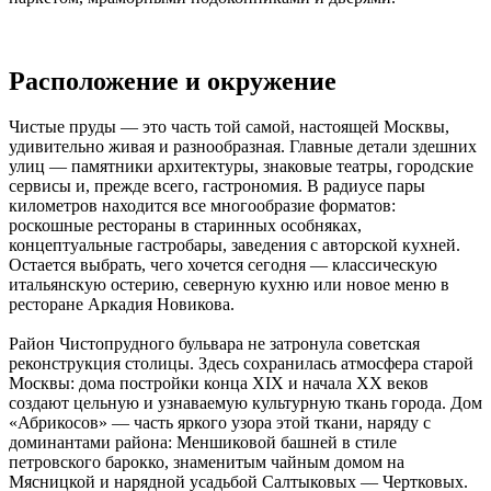
Расположение и окружение
Чистые пруды — это часть той самой, настоящей Москвы,
удивительно живая и разнообразная. Главные детали здешних
улиц — памятники архитектуры, знаковые театры, городские
сервисы и, прежде всего, гастрономия. В радиусе пары
километров находится все многообразие форматов:
роскошные рестораны в старинных особняках,
концептуальные гастробары, заведения с авторской кухней.
Остается выбрать, чего хочется сегодня — классическую
итальянскую остерию, северную кухню или новое меню в
ресторане Аркадия Новикова.
Район Чистопрудного бульвара не затронула советская
реконструкция столицы. Здесь сохранилась атмосфера старой
Москвы: дома постройки конца XIX и начала XX веков
создают цельную и узнаваемую культурную ткань города. Дом
«Абрикосов» — часть яркого узора этой ткани, наряду с
доминантами района: Меншиковой башней в стиле
петровского барокко, знаменитым чайным домом на
Мясницкой и нарядной усадьбой Салтыковых — Чертковых.