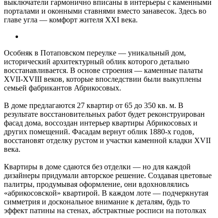
выключатели гармонично вписаны в интерьеры с каменными
порталами и оконными ставнями вместо занавесок. Здесь во
главе угла — комфорт жителя XXI века.
Особняк в Потаповском переулке — уникальный дом,
исторический архитектурный облик которого детально
восстанавливается. В основе строения — каменные палаты
XVII-XVIII веков, которые впоследствии были выкуплены
семьей фабрикантов Абрикосовых.
В доме предлагаются 27 квартир от 65 до 350 кв. м. В
результате восстановительных работ будет реконструирован
фасад дома, воссоздан интерьер квартиры Абрикосовых и
других помещений. Фасадам вернут облик 1880-х годов,
восстановят отделку рустом и участки каменной кладки XVII
века.
Квартиры в доме сдаются без отделки — но для каждой
дизайнеры придумали авторское решение. Создавая цветовые
палитры, продумывая оформление, они вдохновлялись
«абрикосовской» квартирой. В каждом лоте — подчеркнутая
симметрия и доскональное внимание к деталям, будь то
эффект патины на стенах, абстрактные росписи на потолках