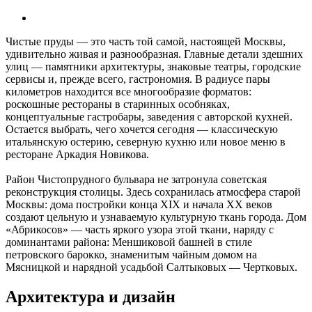
Чистые пруды — это часть той самой, настоящей Москвы,
удивительно живая и разнообразная. Главные детали здешних
улиц — памятники архитектуры, знаковые театры, городские
сервисы и, прежде всего, гастрономия. В радиусе пары
километров находится все многообразие форматов:
роскошные рестораны в старинных особняках,
концептуальные гастробары, заведения с авторской кухней.
Остается выбрать, чего хочется сегодня — классическую
итальянскую остерию, северную кухню или новое меню в
ресторане Аркадия Новикова.
Район Чистопрудного бульвара не затронула советская
реконструкция столицы. Здесь сохранилась атмосфера старой
Москвы: дома постройки конца XIX и начала XX веков
создают цельную и узнаваемую культурную ткань города. Дом
«Абрикосов» — часть яркого узора этой ткани, наряду с
доминантами района: Меншиковой башней в стиле
петровского барокко, знаменитым чайным домом на
Мясницкой и нарядной усадьбой Салтыковых — Чертковых.
Архитектура и дизайн