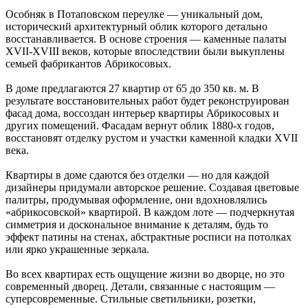
Особняк в Потаповском переулке — уникальный дом,
исторический архитектурный облик которого детально
восстанавливается. В основе строения — каменные палаты
XVII-XVIII веков, которые впоследствии были выкуплены
семьей фабрикантов Абрикосовых.
В доме предлагаются 27 квартир от 65 до 350 кв. м. В
результате восстановительных работ будет реконструирован
фасад дома, воссоздан интерьер квартиры Абрикосовых и
других помещений. Фасадам вернут облик 1880-х годов,
восстановят отделку рустом и участки каменной кладки XVII
века.
Квартиры в доме сдаются без отделки — но для каждой
дизайнеры придумали авторское решение. Создавая цветовые
палитры, продумывая оформление, они вдохновлялись
«абрикосовской» квартирой. В каждом лоте — подчеркнутая
симметрия и доскональное внимание к деталям, будь то
эффект патины на стенах, абстрактные росписи на потолках
или ярко украшенные зеркала.
Во всех квартирах есть ощущение жизни во дворце, но это
современный дворец. Детали, связанные с настоящим —
суперсовременные. Стильные светильники, розетки,