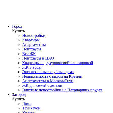
Город
Купить
Новостройки
Квартиры
Апартаменты
Пентхаусы
Все ЖК
Пентхаусы в ЦАО
Квартиры с двухуровневой планировкой
ЖК у воды
Эксклюзивные клубные дома
Недвижимость с видом на Кремль
Апартаменты в Москва-Сити
ЖК для семей с детьми
Элитные новостройки на Патриарших прудах
Загород
Купить
Дома
Таунхаусы
Участки