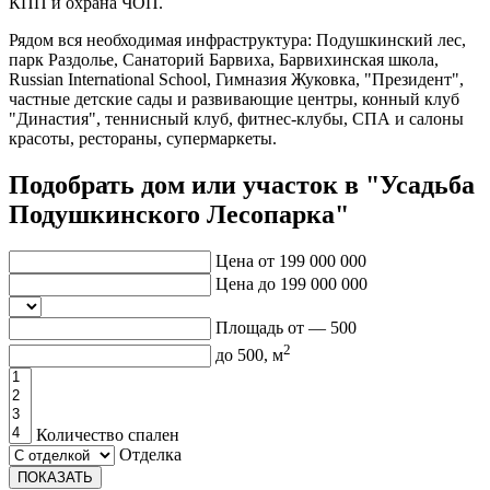
КПП и охрана ЧОП.
Рядом вся необходимая инфраструктура: Подушкинский лес,
парк Раздолье, Санаторий Барвиха, Барвихинская школа,
Russian International School, Гимназия Жуковка, "Президент",
частные детские сады и развивающие центры, конный клуб
"Династия", теннисный клуб, фитнес-клубы, СПА и салоны
красоты, рестораны, супермаркеты.
Подобрать дом или участок в "Усадьба
Подушкинского Лесопарка"
Цена от
199 000 000
Цена до
199 000 000
Площадь от —
500
2
до
500
, м
Количество спален
Отделка
ПОКАЗАТЬ