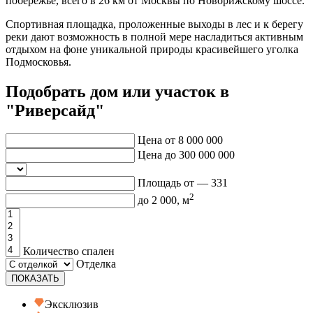
побережье, всего в 26 км от Москвы по Новорижскому шоссе.
Спортивная площадка, проложенные выходы в лес и к берегу
реки дают возможность в полной мере насладиться активным
отдыхом на фоне уникальной природы красивейшего уголка
Подмосковья.
Подобрать дом или участок в
"Риверсайд"
Цена от
8 000 000
Цена до
300 000 000
Площадь от —
331
2
до
2 000
, м
Количество спален
Отделка
ПОКАЗАТЬ
Эксклюзив