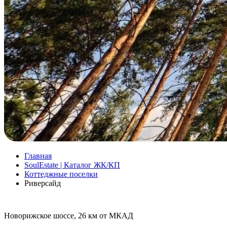
Главная
SoulEstate | Каталог ЖК/КП
Коттеджные поселки
Риверсайд
Новорижское шоссе, 26 км от МКАД