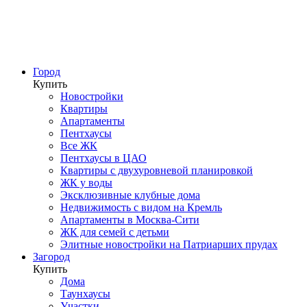
Город
Купить
Новостройки
Квартиры
Апартаменты
Пентхаусы
Все ЖК
Пентхаусы в ЦАО
Квартиры с двухуровневой планировкой
ЖК у воды
Эксклюзивные клубные дома
Недвижимость с видом на Кремль
Апартаменты в Москва-Сити
ЖК для семей с детьми
Элитные новостройки на Патриарших прудах
Загород
Купить
Дома
Таунхаусы
Участки