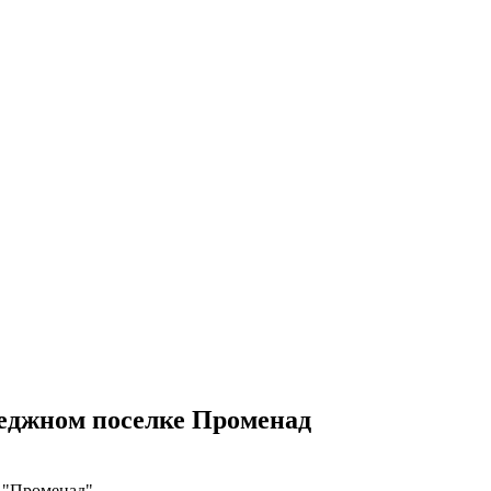
еджном поселке Променад
в "Променад"