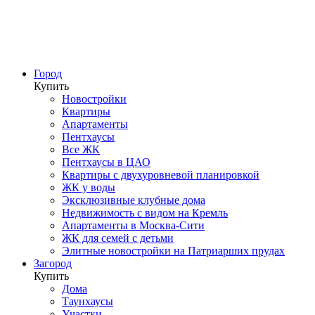
Город
Купить
Новостройки
Квартиры
Апартаменты
Пентхаусы
Все ЖК
Пентхаусы в ЦАО
Квартиры с двухуровневой планировкой
ЖК у воды
Эксклюзивные клубные дома
Недвижимость с видом на Кремль
Апартаменты в Москва-Сити
ЖК для семей с детьми
Элитные новостройки на Патриарших прудах
Загород
Купить
Дома
Таунхаусы
Участки