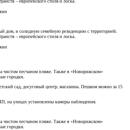
анств – европейского стиля и лоска.
ажин
ый дом, и солидную семейную резиденцию с территорией.
анств – европейского стиля и лоска.
ажин
 на чистом песчаном пляже. Также в «Новорижском»
вые городки.
етский сад, досуговый центр, магазины. Пешком можно за 15
 КПП, на улицах установлены камеры наблюдения.
 на чистом песчаном пляже. Также в «Новорижском»
вые городки.