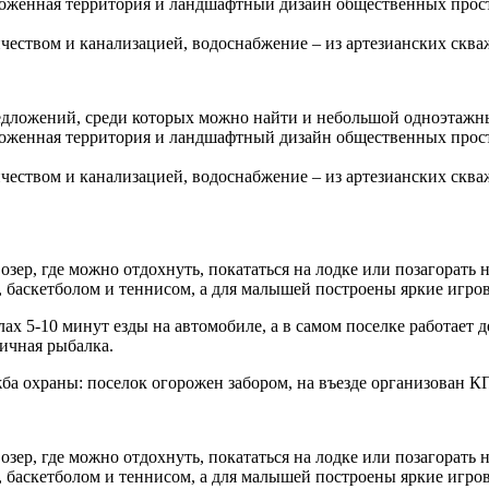
хоженная территория и ландшафтный дизайн общественных простр
еством и канализацией, водоснабжение – из артезианских скв
едложений, среди которых можно найти и небольшой одноэтажн
хоженная территория и ландшафтный дизайн общественных простр
еством и канализацией, водоснабжение – из артезианских скв
озер, где можно отдохнуть, покататься на лодке или позагорать
 баскетболом и теннисом, а для малышей построены яркие игро
 5-10 минут езды на автомобиле, а в самом поселке работает д
личная рыбалка.
ужба охраны: поселок огорожен забором, на въезде организован
озер, где можно отдохнуть, покататься на лодке или позагорать
 баскетболом и теннисом, а для малышей построены яркие игро