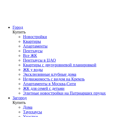
Город
Купить
Новостройки
Квартиры
Апартаменты
Пентхаусы
Все ЖК
Пентхаусы в ЦАО
Квартиры с двухуровневой планировкой
ЖК у воды
Эксклюзивные клубные дома
Недвижимость с видом на Кремль
Апартаменты в Москва-Сити
ЖК для семей с детьми
Элитные новостройки на Патриарших прудах
Загород
Купить
Дома
Таунхаусы
Участки