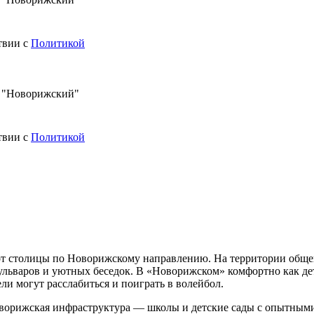
твии с
Политикой
в "Новорижский"
твии с
Политикой
от столицы по Новорижскому направлению. На территории обще
бульваров и уютных беседок. В «Новорижском» комфортно как д
ли могут расслабиться и поиграть в волейбол.
оворижская инфраструктура — школы и детские сады с опытными