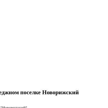
теджном поселке Новорижский
в "Новорижский"