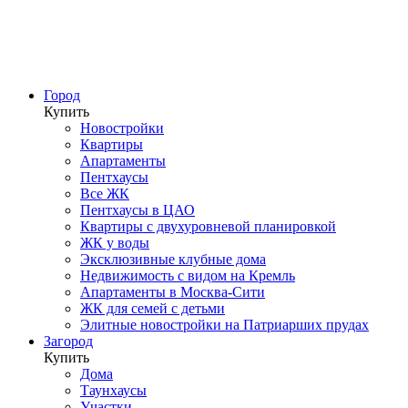
Город
Купить
Новостройки
Квартиры
Апартаменты
Пентхаусы
Все ЖК
Пентхаусы в ЦАО
Квартиры с двухуровневой планировкой
ЖК у воды
Эксклюзивные клубные дома
Недвижимость с видом на Кремль
Апартаменты в Москва-Сити
ЖК для семей с детьми
Элитные новостройки на Патриарших прудах
Загород
Купить
Дома
Таунхаусы
Участки