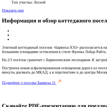
Тип участка: Лесной
Показать еще
Информация и обзор коттеджного посел
Элитный коттеджный поселок «Барвиха-XXI» располагается на 
большими площадями остекления в стиле Фрэнка Лойда Райта.
На 2/3 посёлок граничит с Барвихинским лесопарком. К застро
Построена новая асфальтированная освещенная дорога из посе
минуты доезжать до МКАД, а в перспективе и до центра Москв
Подробнее о поселке Барвиха 21
Скачайте PDF-презентацию для предло