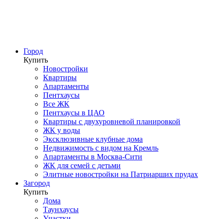
Город
Купить
Новостройки
Квартиры
Апартаменты
Пентхаусы
Все ЖК
Пентхаусы в ЦАО
Квартиры с двухуровневой планировкой
ЖК у воды
Эксклюзивные клубные дома
Недвижимость с видом на Кремль
Апартаменты в Москва-Сити
ЖК для семей с детьми
Элитные новостройки на Патриарших прудах
Загород
Купить
Дома
Таунхаусы
Участки