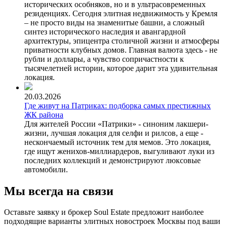
исторических особняков, но и в ультрасовременных
резиденциях. Сегодня элитная недвижимость у Кремля
– не просто виды на знаменитые башни, а сложный
синтез исторического наследия и авангардной
архитектуры, эпицентра столичной жизни и атмосферы
приватности клубных домов. Главная валюта здесь - не
рубли и доллары, а чувство сопричастности к
тысячелетней истории, которое дарит эта удивительная
локация.
20.03.2026
Где живут на Патриках: подборка самых престижных
ЖК района
Для жителей России «Патрики» - синоним лакшери-
жизни, лучшая локация для селфи и рилсов, а еще -
нескончаемый источник тем для мемов. Это локация,
где ищут женихов-миллиардеров, выгуливают луки из
последних коллекций и демонстрируют люксовые
автомобили.
Мы всегда на связи
Оставьте заявку и брокер Soul Estate предложит наиболее
подходящие варианты элитных новостроек Москвы под ваши