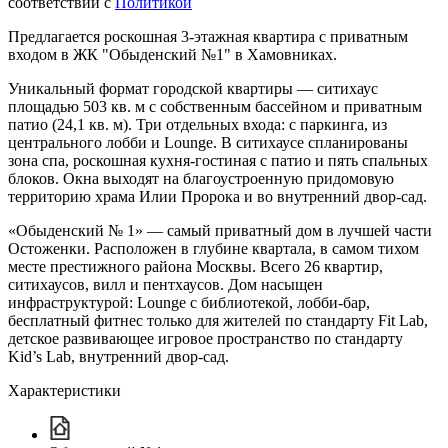
соответствии с
Политикой
Предлагается роскошная 3-этажная квартира с приватным
входом в ЖК "Обыденский №1" в Хамовниках.
Уникальный формат городской квартиры — ситихаус
площадью 503 кв. м с собственным бассейном и приватным
патио (24,1 кв. м). Три отдельных входа: с паркинга, из
центрального лобби и Lounge. В ситихаусе спланированы
зона спа, роскошная кухня-гостиная с патио и пять спальных
блоков. Окна выходят на благоустроенную придомовую
территорию храма Илии Пророка и во внутренний двор-сад.
«Обыденский № 1» — самый приватный дом в лучшей части
Остоженки. Расположен в глубине квартала, в самом тихом
месте престижного района Москвы. Всего 26 квартир,
ситихаусов, вилл и пентхаусов. Дом насыщен
инфраструктурой: Lounge с библиотекой, лобби-бар,
бесплатный фитнес только для жителей по стандарту Fit Lab,
детское развивающее игровое пространство по стандарту
Kid’s Lab, внутренний двор-сад.
Характеристики