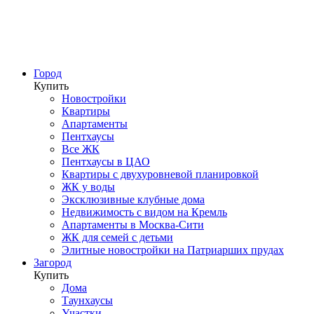
Город
Купить
Новостройки
Квартиры
Апартаменты
Пентхаусы
Все ЖК
Пентхаусы в ЦАО
Квартиры с двухуровневой планировкой
ЖК у воды
Эксклюзивные клубные дома
Недвижимость с видом на Кремль
Апартаменты в Москва-Сити
ЖК для семей с детьми
Элитные новостройки на Патриарших прудах
Загород
Купить
Дома
Таунхаусы
Участки