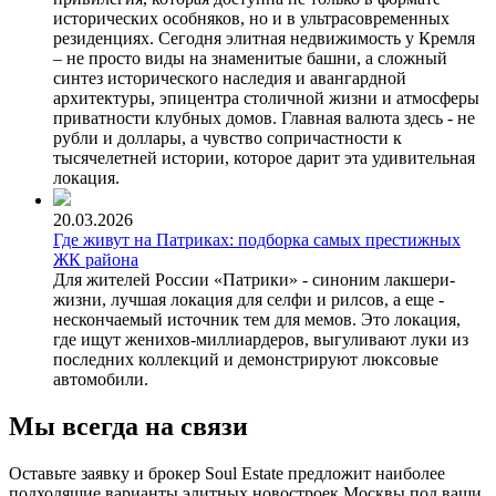
исторических особняков, но и в ультрасовременных
резиденциях. Сегодня элитная недвижимость у Кремля
– не просто виды на знаменитые башни, а сложный
синтез исторического наследия и авангардной
архитектуры, эпицентра столичной жизни и атмосферы
приватности клубных домов. Главная валюта здесь - не
рубли и доллары, а чувство сопричастности к
тысячелетней истории, которое дарит эта удивительная
локация.
20.03.2026
Где живут на Патриках: подборка самых престижных
ЖК района
Для жителей России «Патрики» - синоним лакшери-
жизни, лучшая локация для селфи и рилсов, а еще -
нескончаемый источник тем для мемов. Это локация,
где ищут женихов-миллиардеров, выгуливают луки из
последних коллекций и демонстрируют люксовые
автомобили.
Мы всегда на связи
Оставьте заявку и брокер Soul Estate предложит наиболее
подходящие варианты элитных новостроек Москвы под ваши