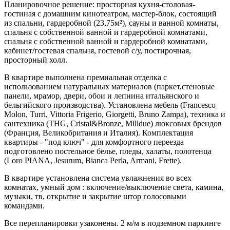
Планировочное решение: просторная кухня-столовая-
гостиная с домашним кинотеатром, мастер-блок, состоящий
из спальни, гардеробной (23,75м²), сауны и ванной комнаты,
спальня с собственной ванной и гардеробной комнатами,
спальня с собственной ванной и гардеробной комнатами,
кабинет/гостевая спальня, гостевой с/у, постирочная,
просторный холл.
В квартире выполнена премиальная отделка с
использованием натуральных материалов (паркет,стеновые
панели, мрамор, двери, обои и лепнина итальянского и
бельгийского производства). Установлена мебель (Francesco
Molon, Turri, Vittoria Frigerio, Giorgetti, Bruno Zampa), техника и
сантехника (THG, Cristal&Bronze, Milldue) люксовых брендов
(Франция, Великобритания и Италия). Комплектация
квартиры - "под ключ" - для комфортного переезда
подготовлено постельное белье, пледы, халаты, полотенца
(Loro PIANA, Jesurum, Bianca Perla, Armani, Frette).
В квартире установлена система увлажнения во всех
комнатах, умный дом : включение/выключение света, камина,
музыки, тв, открытие и закрытие штор голосовыми
командами.
Все перепланировки узаконены. 2 м/м в подземном паркинге