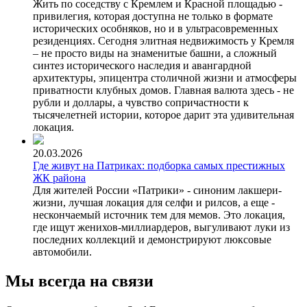
Жить по соседству с Кремлем и Красной площадью -
привилегия, которая доступна не только в формате
исторических особняков, но и в ультрасовременных
резиденциях. Сегодня элитная недвижимость у Кремля
– не просто виды на знаменитые башни, а сложный
синтез исторического наследия и авангардной
архитектуры, эпицентра столичной жизни и атмосферы
приватности клубных домов. Главная валюта здесь - не
рубли и доллары, а чувство сопричастности к
тысячелетней истории, которое дарит эта удивительная
локация.
20.03.2026
Где живут на Патриках: подборка самых престижных
ЖК района
Для жителей России «Патрики» - синоним лакшери-
жизни, лучшая локация для селфи и рилсов, а еще -
нескончаемый источник тем для мемов. Это локация,
где ищут женихов-миллиардеров, выгуливают луки из
последних коллекций и демонстрируют люксовые
автомобили.
Мы всегда на связи