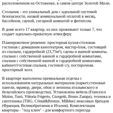
расположенном на Остоженке, в самом центре Золотой Мили.
Стольник - это уникальный дом с идеальной системой
безопасности, низкой коммунальной оплатой в месяц,
бассейном, сауной, сигарной комнатой и фитнесом.
В доме всего 17 квартир, из них проживают только 7, что
создает идеально-приватную атмосферу.
Планировочное решение: просторная кухня-столовая-
гостиная с домашним кинотеатром, мастер-блок, состоящий
из спальни, гардеробной (23,75м²), сауны и ванной комнаты,
спальня с собственной ванной и гардеробной комнатами,
спальня с собственной ванной и гардеробной комнатами,
кабинет/гостевая спальня, гостевой с/у, постирочная,
просторный холл.
В квартире выполнена премиальная отделка с
использованием натуральных материалов (паркет,стеновые
панели, мрамор, двери, обои и лепнина итальянского и
бельгийского производства). Установлена мебель (Francesco
Molon, Turri, Vittoria Frigerio, Giorgetti, Bruno Zampa), техника и
сантехника (THG, Cristal&Bronze, Milldue) люксовых брендов
(Франция, Великобритания и Италия). Комплектация
квартиры - "под ключ" - для комфортного переезда