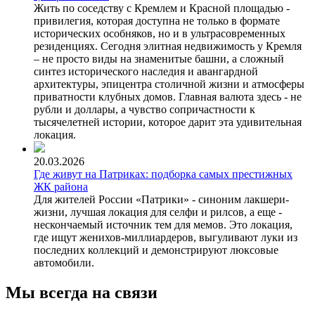
Жить по соседству с Кремлем и Красной площадью -
привилегия, которая доступна не только в формате
исторических особняков, но и в ультрасовременных
резиденциях. Сегодня элитная недвижимость у Кремля
– не просто виды на знаменитые башни, а сложный
синтез исторического наследия и авангардной
архитектуры, эпицентра столичной жизни и атмосферы
приватности клубных домов. Главная валюта здесь - не
рубли и доллары, а чувство сопричастности к
тысячелетней истории, которое дарит эта удивительная
локация.
20.03.2026
Где живут на Патриках: подборка самых престижных
ЖК района
Для жителей России «Патрики» - синоним лакшери-
жизни, лучшая локация для селфи и рилсов, а еще -
нескончаемый источник тем для мемов. Это локация,
где ищут женихов-миллиардеров, выгуливают луки из
последних коллекций и демонстрируют люксовые
автомобили.
Мы всегда на связи