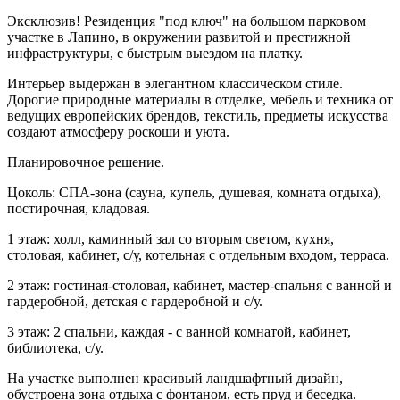
Эксклюзив! Резиденция "под ключ" на большом парковом
участке в Лапино, в окружении развитой и престижной
инфраструктуры, с быстрым выездом на платку.
Интерьер выдержан в элегантном классическом стиле.
Дорогие природные материалы в отделке, мебель и техника от
ведущих европейских брендов, текстиль, предметы искусства
создают атмосферу роскоши и уюта.
Планировочное решение.
Цоколь: СПА-зона (сауна, купель, душевая, комната отдыха),
постирочная, кладовая.
1 этаж: холл, каминный зал со вторым светом, кухня,
столовая, кабинет, с/у, котельная с отдельным входом, терраса.
2 этаж: гостиная-столовая, кабинет, мастер-спальня с ванной и
гардеробной, детская с гардеробной и с/у.
3 этаж: 2 спальни, каждая - с ванной комнатой, кабинет,
библиотека, с/у.
На участке выполнен красивый ландшафтный дизайн,
обустроена зона отдыха с фонтаном, есть пруд и беседка.