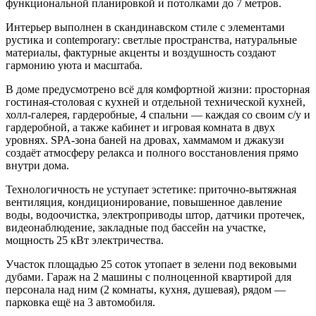
функциональной планировкой и потолками до 7 метров.
Интерьер выполнен в скандинавском стиле с элементами
рустика и contemporary: светлые пространства, натуральные
материалы, фактурные акценты и воздушность создают
гармонию уюта и масштаба.
В доме предусмотрено всё для комфортной жизни: просторная
гостиная-столовая с кухней и отдельной технической кухней,
холл-галерея, гардеробные, 4 спальни — каждая со своим с/у и
гардеробной, а также кабинет и игровая комната в двух
уровнях. SPA-зона баней на дровах, хаммамом и джакузи
создаёт атмосферу релакса и полного восстановления прямо
внутри дома.
Технологичность не уступает эстетике: приточно-вытяжная
вентиляция, кондиционирование, повышенное давление
воды, водоочистка, электроприводы штор, датчики протечек,
видеонаблюдение, закладные под бассейн на участке,
мощность 25 кВт электричества.
Участок площадью 25 соток утопает в зелени под вековыми
дубами. Гараж на 2 машины с полноценной квартирой для
персонала над ним (2 комнаты, кухня, душевая), рядом —
парковка ещё на 3 автомобиля.