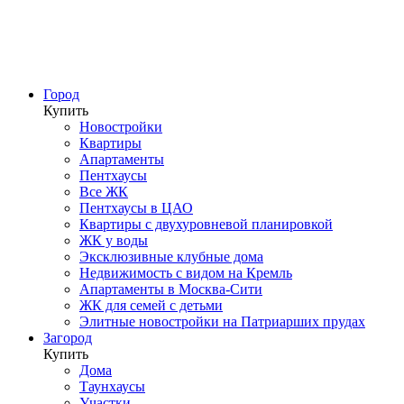
Город
Купить
Новостройки
Квартиры
Апартаменты
Пентхаусы
Все ЖК
Пентхаусы в ЦАО
Квартиры с двухуровневой планировкой
ЖК у воды
Эксклюзивные клубные дома
Недвижимость с видом на Кремль
Апартаменты в Москва-Сити
ЖК для семей с детьми
Элитные новостройки на Патриарших прудах
Загород
Купить
Дома
Таунхаусы
Участки