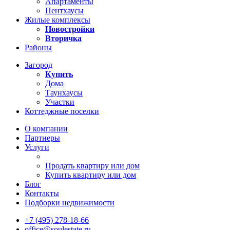
Апартаменты
Пентхаусы
Жилые комплексы
Новостройки
Вторичка
Районы
Загород
Купить
Дома
Таунхаусы
Участки
Коттеджные поселки
О компании
Партнеры
Услуги
Продать квартиру или дом
Купить квартиру или дом
Блог
Контакты
Подборки недвижимости
+7 (495) 278-18-66
office@soulestate.ru