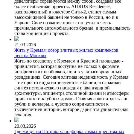
девелоперы соревнуются между собой, создавая все
более необычные проекты. AURUS Residences,
расположенный в кластере Сити-2, станет самым
высокой жилой башней не только в России, но и в
Европе. Свое название проект получил в честь
премиального автомобильного бренда, и премиальность
стала концепцией проекта.
21.03.2026
Жить у Кремля: обзор элитных жилых комплексов
центра Москвы
Жить по соседству с Кремлем и Красной площадью -
привилегия, которая доступна не только в формате
исторических особняков, но и в ультрасовременных
резиденциях. Сегодня элитная недвижимость у Кремля
– не просто виды на знаменитые башни, а сложный
синтез исторического наследия и авангардной
архитектуры, эпицентра столичной жизни и атмосферы
приватности клубных домов. Главная валюта здесь - не
рубли и доллары, а чувство сопричастности к
тысячелетней истории, которое дарит эта удивительная
локация.
20.03.2026
Где живут на Патриках: подборка самых престижных