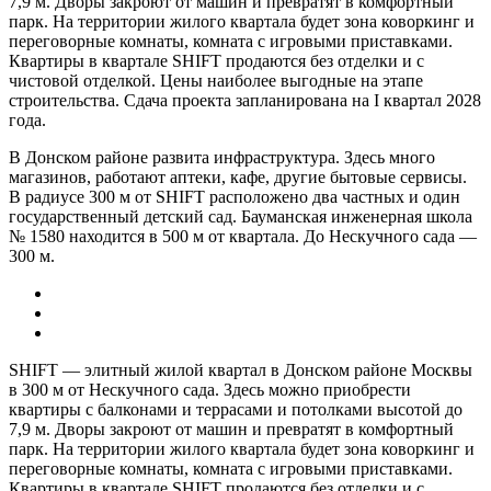
7,9 м. Дворы закроют от машин и превратят в комфортный
парк. На территории жилого квартала будет зона коворкинг и
переговорные комнаты, комната с игровыми приставками.
Квартиры в квартале SHIFT продаются без отделки и с
чистовой отделкой. Цены наиболее выгодные на этапе
строительства. Сдача проекта запланирована на I квартал 2028
года.
В Донском районе развита инфраструктура. Здесь много
магазинов, работают аптеки, кафе, другие бытовые сервисы.
В радиусе 300 м от SHIFT расположено два частных и один
государственный детский сад. Бауманская инженерная школа
№ 1580 находится в 500 м от квартала. До Нескучного сада —
300 м.
SHIFT — элитный жилой квартал в Донском районе Москвы
в 300 м от Нескучного сада. Здесь можно приобрести
квартиры с балконами и террасами и потолками высотой до
7,9 м. Дворы закроют от машин и превратят в комфортный
парк. На территории жилого квартала будет зона коворкинг и
переговорные комнаты, комната с игровыми приставками.
Квартиры в квартале SHIFT продаются без отделки и с