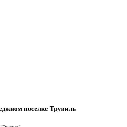
еджном поселке Трувиль
 "Трувиль"