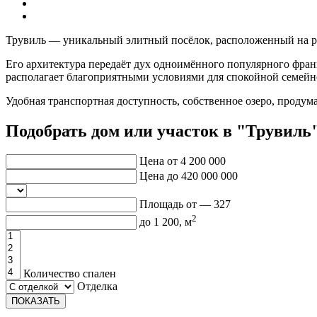
Трувиль — уникальный элитный посёлок, расположенный на р
Его архитектура передаёт дух одноимённого популярного фран
располагает благоприятными условиями для спокойной семейн
Удобная транспортная доступность, собственное озеро, проду
Подобрать дом или участок в "Трувиль
Цена от
4 200 000
Цена до
420 000 000
Площадь от —
327
2
до
1 200
, м
Количество спален
Отделка
ПОКАЗАТЬ