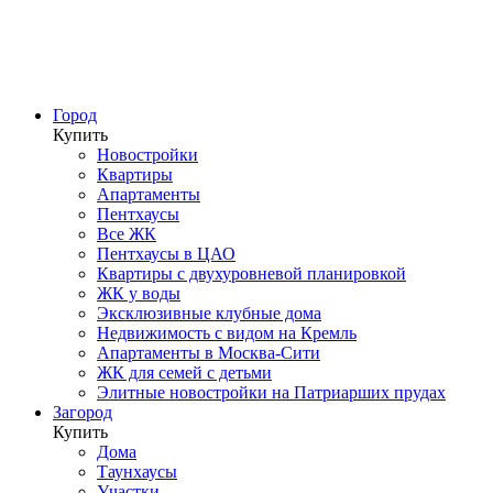
Город
Купить
Новостройки
Квартиры
Апартаменты
Пентхаусы
Все ЖК
Пентхаусы в ЦАО
Квартиры с двухуровневой планировкой
ЖК у воды
Эксклюзивные клубные дома
Недвижимость с видом на Кремль
Апартаменты в Москва-Сити
ЖК для семей с детьми
Элитные новостройки на Патриарших прудах
Загород
Купить
Дома
Таунхаусы
Участки