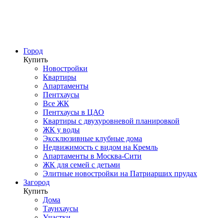
Город
Купить
Новостройки
Квартиры
Апартаменты
Пентхаусы
Все ЖК
Пентхаусы в ЦАО
Квартиры с двухуровневой планировкой
ЖК у воды
Эксклюзивные клубные дома
Недвижимость с видом на Кремль
Апартаменты в Москва-Сити
ЖК для семей с детьми
Элитные новостройки на Патриарших прудах
Загород
Купить
Дома
Таунхаусы
Участки