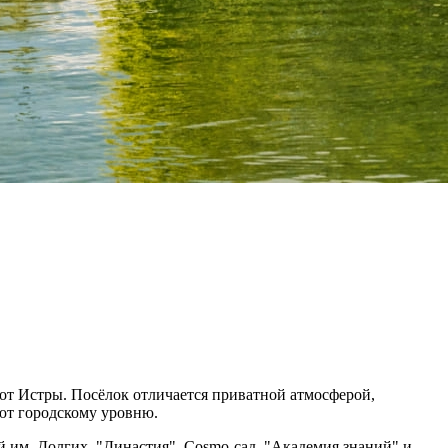
от Истры. Посёлок отличается приватной атмосферой,
ют городскому уровню.
ей им. Долгих, "Династия", Cosmo-сад, "Академия знаний" и