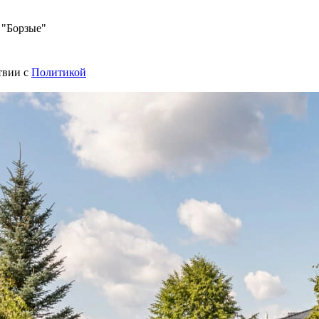
 "Борзые"
твии с
Политикой