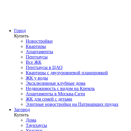
Город
Купить
Новостройки
Квартиры
Апартаменты
Пентхаусы
Все ЖК
Пентхаусы в ЦАО
Квартиры с двухуровневой планировкой
ЖК у воды
Эксклюзивные клубные дома
Недвижимость с видом на Кремль
Апартаменты в Москва-Сити
ЖК для семей с детьми
Элитные новостройки на Патриарших прудах
Загород
Купить
Дома
Таунхаусы
Участки