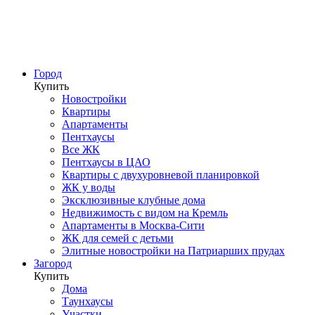
Город
Купить
Новостройки
Квартиры
Апартаменты
Пентхаусы
Все ЖК
Пентхаусы в ЦАО
Квартиры с двухуровневой планировкой
ЖК у воды
Эксклюзивные клубные дома
Недвижимость с видом на Кремль
Апартаменты в Москва-Сити
ЖК для семей с детьми
Элитные новостройки на Патриарших прудах
Загород
Купить
Дома
Таунхаусы
Участки