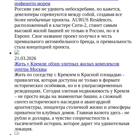
инфинити-морем
Россиян уже не удивить небоскребами, но кажется,
девелоперы соревнуются между собой, создавая все
более необычные проекты. AURUS Residences,
расположенный в кластере Сити-2, станет самым
высокой жилой башней не только в России, но и в
Европе. Свое название проект получил в честь
премиального автомобильного бренда, и премиальность
стала концепцией проекта.
21.03.2026
Жить у Кремля: обзор элитных жилых комплексов
центра Москвы
Жить по соседству с Кремлем и Красной площадью -
привилегия, которая доступна не только в формате
исторических особняков, но и в ультрасовременных
резиденциях. Сегодня элитная недвижимость у Кремля
– не просто виды на знаменитые башни, а сложный
синтез исторического наследия и авангардной
архитектуры, эпицентра столичной жизни и атмосферы
приватности клубных домов. Главная валюта здесь - не
рубли и доллары, а чувство сопричастности к
тысячелетней истории, которое дарит эта удивительная
локация.