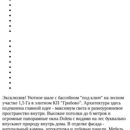
Эксклюзив! Уютное шале с бассейном "под ключ" на лесном
участке 1,5 Га в элитном КП "Грибово". Архитектура здесь
подчинена главной идее - максимум света и разноуровневое
пространство внутри. Высокие потолки до 6 метров и
огромные панорамные окна Doleta с видами на лес буквально
впускают природу внутрь дома. В отделке фасада -
натуральный камень, штукатурка и дубовые панели. Мебель