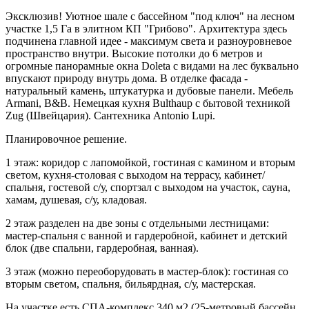
Эксклюзив! Уютное шале с бассейном "под ключ" на лесном
участке 1,5 Га в элитном КП "Грибово". Архитектура здесь
подчинена главной идее - максимум света и разноуровневое
пространство внутри. Высокие потолки до 6 метров и
огромные панорамные окна Doleta с видами на лес буквально
впускают природу внутрь дома. В отделке фасада -
натуральный камень, штукатурка и дубовые панели. Мебель
Armani, B&B. Немецкая кухня Bulthaup с бытовой техникой
Zug (Швейцария). Сантехника Antonio Lupi.
Планировочное решение.
1 этаж: коридор с лапомойкой, гостиная с камином и вторым
светом, кухня-столовая с выходом на террасу, кабинет/
спальня, гостевой с/у, спортзал с выходом на участок, сауна,
хамам, душевая, с/у, кладовая.
2 этаж разделен на две зоны с отдельными лестницами:
мастер-спальня с ванной и гардеробной, кабинет и детский
блок (две спальни, гардеробная, ванная).
3 этаж (можно переоборудовать в мастер-блок): гостиная со
вторым светом, спальня, бильярдная, с/у, мастерская.
На участке есть СПА-комплекс 340 м2 (25-метровый бассейн,