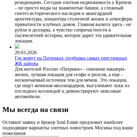
резиденциях. Сегодня элитная недвижимость у Кремля
– не просто виды на знаменитые башни, а сложный
синтез исторического наследия и авангардной
архитектуры, эпицентра столичной жизни и атмосферы
приватности клубных домов. Главная валюта здесь - не
рубли и доллары, а чувство сопричастности к
тысячелетней истории, которое дарит эта удивительная
локация.
20.03.2026
Где живут на Патриках: подборка самых престижных
ЖК района
Для жителей России «Патрики» - синоним лакшери-
жизни, лучшая локация для селфи и рилсов, а еще -
нескончаемый источник тем для мемов. Это локация,
где ищут женихов-миллиардеров, выгуливают луки из
последних коллекций и демонстрируют люксовые
автомобили.
Мы всегда на связи
Оставьте заявку и брокер Soul Estate предложит наиболее
подходящие варианты элитных новостроек Москвы под ваши
пожелания