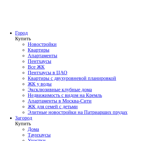
Город
Купить
Новостройки
Квартиры
Апартаменты
Пентхаусы
Все ЖК
Пентхаусы в ЦАО
Квартиры с двухуровневой планировкой
ЖК у воды
Эксклюзивные клубные дома
Недвижимость с видом на Кремль
Апартаменты в Москва-Сити
ЖК для семей с детьми
Элитные новостройки на Патриарших прудах
Загород
Купить
Дома
Таунхаусы
Участки