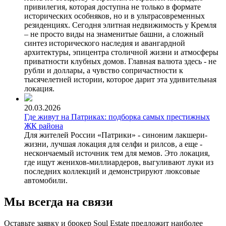
привилегия, которая доступна не только в формате
исторических особняков, но и в ультрасовременных
резиденциях. Сегодня элитная недвижимость у Кремля
– не просто виды на знаменитые башни, а сложный
синтез исторического наследия и авангардной
архитектуры, эпицентра столичной жизни и атмосферы
приватности клубных домов. Главная валюта здесь - не
рубли и доллары, а чувство сопричастности к
тысячелетней истории, которое дарит эта удивительная
локация.
20.03.2026
Где живут на Патриках: подборка самых престижных
ЖК района
Для жителей России «Патрики» - синоним лакшери-
жизни, лучшая локация для селфи и рилсов, а еще -
нескончаемый источник тем для мемов. Это локация,
где ищут женихов-миллиардеров, выгуливают луки из
последних коллекций и демонстрируют люксовые
автомобили.
Мы всегда на связи
Оставьте заявку и брокер Soul Estate предложит наиболее