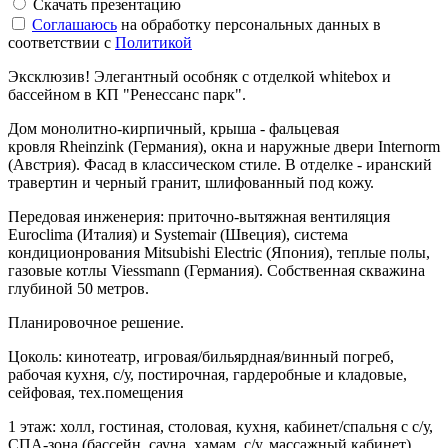
Скачать презентацию
Соглашаюсь
на обработку персональных данных в
соответствии с
Политикой
Эксклюзив! Элегантный особняк с отделкой whitebox и
бассейном в КП "Ренессанс парк".
Дом монолитно-кирпичный, крыша - фальцевая
кровля Rheinzink (Германия), окна и наружные двери Internorm
(Австрия). Фасад в классическом стиле. В отделке - иранский
травертин и черный гранит, шлифованный под кожу.
Передовая инженерия: приточно-вытяжная вентиляция
Euroclima (Италия) и Systemair (Швеция), система
кондиционрования Mitsubishi Electric (Япония), теплые полы,
газовые котлы Viessmann (Германия). Собственная скважина
глубиной 50 метров.
Планировочное решение.
Цоколь: кинотеатр, игровая/бильярдная/винный погреб,
рабочая кухня, с/у, постирочная, гардеробные и кладовые,
сейфовая, тех.помещения
1 этаж: холл, гостиная, столовая, кухня, кабинет/спальня с с/у,
СПА-зона (бассейн, сауна, хамам, с/у, массажный кабинет),