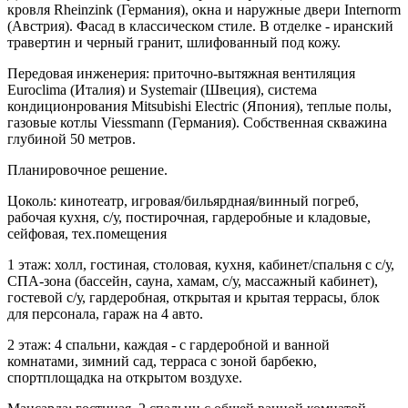
кровля Rheinzink (Германия), окна и наружные двери Internorm
(Австрия). Фасад в классическом стиле. В отделке - иранский
травертин и черный гранит, шлифованный под кожу.
Передовая инженерия: приточно-вытяжная вентиляция
Euroclima (Италия) и Systemair (Швеция), система
кондиционрования Mitsubishi Electric (Япония), теплые полы,
газовые котлы Viessmann (Германия). Собственная скважина
глубиной 50 метров.
Планировочное решение.
Цоколь: кинотеатр, игровая/бильярдная/винный погреб,
рабочая кухня, с/у, постирочная, гардеробные и кладовые,
сейфовая, тех.помещения
1 этаж: холл, гостиная, столовая, кухня, кабинет/спальня с с/у,
СПА-зона (бассейн, сауна, хамам, с/у, массажный кабинет),
гостевой с/у, гардеробная, открытая и крытая террасы, блок
для персонала, гараж на 4 авто.
2 этаж: 4 спальни, каждая - с гардеробной и ванной
комнатами, зимний сад, терраса с зоной барбекю,
спортплощадка на открытом воздухе.