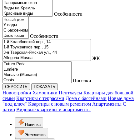
Особенности
Особенности
ЖК
Поселки
СБРОСИТЬ
ПОКАЗАТЬ
Новостройки
Хамовники
Пентхаусы
Квартиры для большой
семьи
Квартиры с террасами
Дома с бассейнами
Новые дома
"под ключ"
Квартиры с новым ремонтом
Апартаменты
С
патио
Видовые квартиры и апартаменты
Новинка
Эксклюзив